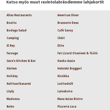
Katso myös muut ravintolabrändiemme lahjakortit
Allas Restaurants
American Diner
Bonito
Brasserie Deux
Bodega Salud
Café Savoy
Camping
Chéri
El Rey
Elite
Farouge
Fat Lizard Otaniemi & Töölö
Guru's Kitchen & Bar
Hanko Aasia
Härlem
Helsinki Bryggeri
Holiday
Kirsikka
Kulttuurikasarmi
Latitude25
Löyly
Laivakoira
Madonna
Masu Asian Bistro
Noho
Pizzeria Luca