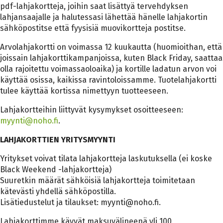
pdf-lahjakortteja, joihin saat lisättyä tervehdyksen
lahjansaajalle ja halutessasi lähettää hänelle lahjakortin
sähköpostitse että fyysisiä muovikortteja postitse.
Arvolahjakortti on voimassa 12 kuukautta (huomioithan, että
joissain lahjakorttikampanjoissa, kuten Black Friday, saattaa
olla rajoitettu voimassaoloaika) ja kortille ladatun arvon voi
käyttää osissa, kaikissa ravintoloissamme. Tuotelahjakortti
tulee käyttää kortissa nimettyyn tuotteeseen.
Lahjakortteihin liittyvät kysymykset osoitteeseen:
myynti@noho.fi
.
LAHJAKORTTIEN YRITYSMYYNTI
Yritykset voivat tilata lahjakortteja laskutuksella (ei koske
Black Weekend -lahjakortteja)
Suuretkin määrät sähköisiä lahjakortteja toimitetaan
kätevästi yhdellä sähköpostilla.
Lisätiedustelut ja tilaukset: myynti@noho.fi.
Lahjakorttimme käyvät maksuvälineenä yli 100