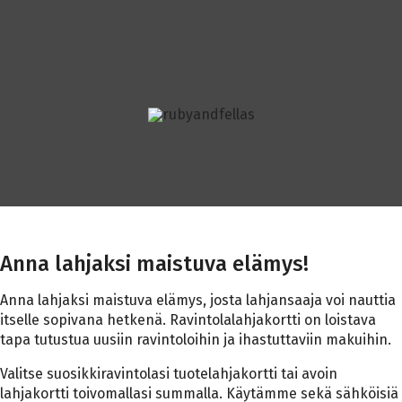
Ostoskoriin lisätty: {0}, Nykyinen määrä: {1}
Ostoskori tyhjennetty
EN
FI
Ostoskorin tuotteiden määrää kasvatettu: {0}, Nykyinen määr
Ostoskorin tuotteiden määrää vähennetty: {0}, Nykyinen mää
Ponnahdusikkuna avattu: Käyttöehdot.
Ponnahdusikkuna avattu: Tietosuojakäytännöt.
Muokkaa lahjakorttia, Ladataan
Muokkaa lahjakorttia, Ladattu
Muokkaa lahjakorttia, Suljetaan
Muokkaa lahjakorttia, Suljettu
Anna lahjaksi maistuva elämys!
Anna lahjaksi maistuva elämys, josta lahjansaaja voi nauttia
itselle sopivana hetkenä. Ravintolalahjakortti on loistava
tapa tutustua uusiin ravintoloihin ja ihastuttaviin makuihin.
Valitse suosikkiravintolasi tuotelahjakortti tai avoin
lahjakortti toivomallasi summalla. Käytämme sekä sähköisiä