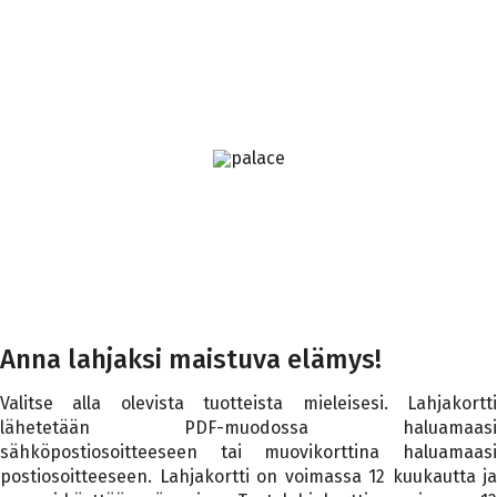
Ostoskoriin lisätty: {0}, Nykyinen määrä: {1}
Ostoskori tyhjennetty
EN
FI
Ostoskorin tuotteiden määrää kasvatettu: {0}, Nykyinen määr
Ostoskorin tuotteiden määrää vähennetty: {0}, Nykyinen mää
Ponnahdusikkuna avattu: Käyttöehdot.
Ponnahdusikkuna avattu: Tietosuojakäytännöt.
Muokkaa lahjakorttia, Ladataan
Muokkaa lahjakorttia, Ladattu
Muokkaa lahjakorttia, Suljetaan
Muokkaa lahjakorttia, Suljettu
Anna lahjaksi maistuva elämys!
Valitse alla olevista tuotteista mieleisesi. Lahjakortti
lähetetään PDF-muodossa haluamaasi
sähköpostiosoitteeseen tai muovikorttina haluamaasi
postiosoitteeseen. Lahjakortti on voimassa 12 kuukautta ja