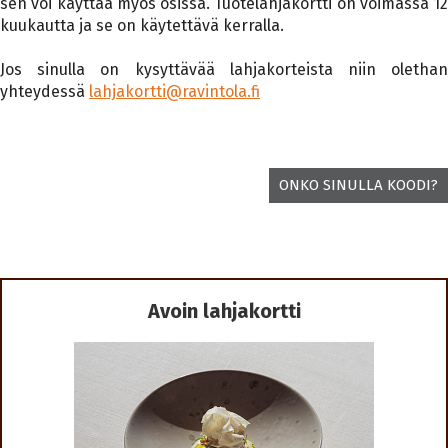
sen voi käyttää myös osissa. Tuotelahjakortti on voimassa 12
kuukautta ja se on käytettävä kerralla.
Jos sinulla on kysyttävää lahjakorteista niin olethan
yhteydessä
lahjakortti@ravintola.fi
ONKO SINULLA KOODI?
Avoin lahjakortti