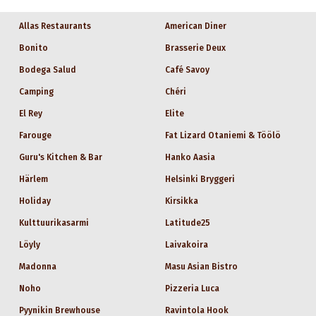
Allas Restaurants
American Diner
Bonito
Brasserie Deux
Bodega Salud
Café Savoy
Camping
Chéri
El Rey
Elite
Farouge
Fat Lizard Otaniemi & Töölö
Guru's Kitchen & Bar
Hanko Aasia
Härlem
Helsinki Bryggeri
Holiday
Kirsikka
Kulttuurikasarmi
Latitude25
Löyly
Laivakoira
Madonna
Masu Asian Bistro
Noho
Pizzeria Luca
Pyynikin Brewhouse
Ravintola Hook